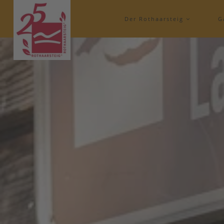
Der Rothaarsteig
G