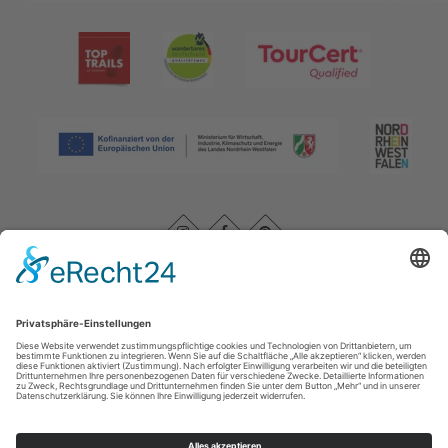
Impressum
|
Kontakt
|
Datenschutz
|
AGB
|
Barrierefreiheitserklärung
Rothaarsteigverein e. V.
Im Ohle 12
57392
Schmallenberg
T: +49 (0) 29 74 - 4994163
E: info@rothaarsteig.de