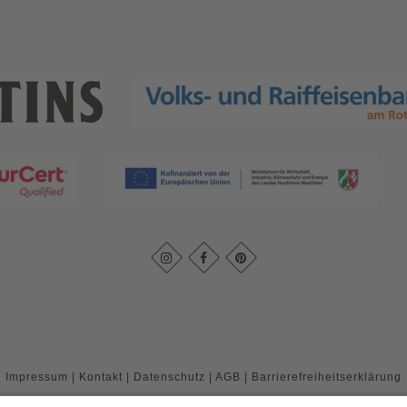
Impressum
|
Kontakt
|
Datenschutz
|
AGB
|
Barrierefreiheitserklärung