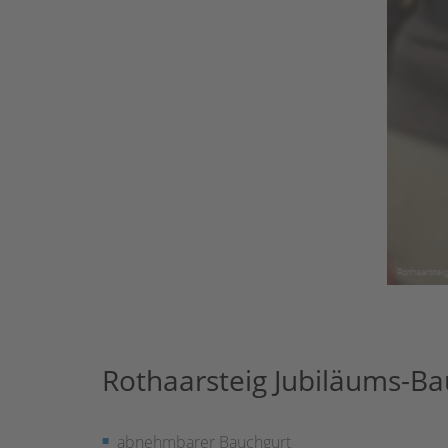
Rothaarsteig Jubiläums-B
abnehmbarer Bauchgurt