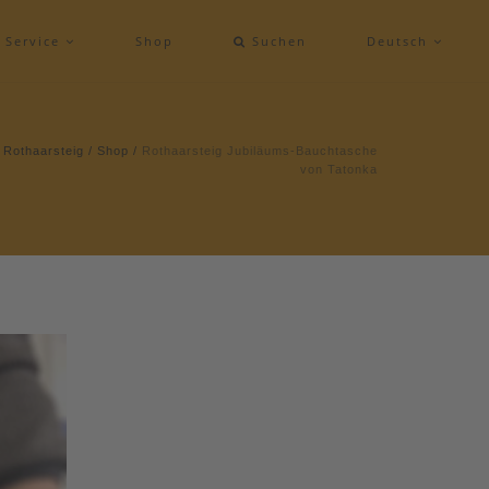
Service
Shop
Suchen
Deutsch
Rothaarsteig
/
Shop
/
Rothaarsteig Jubiläums-Bauchtasche
von Tatonka