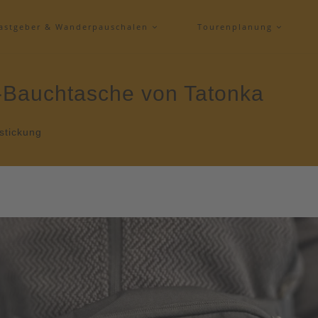
astgeber & Wanderpauschalen
Tourenplanung
-Bauchtasche von Tatonka
estickung