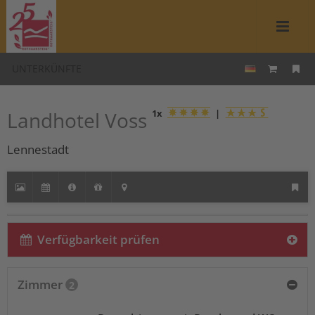
UNTERKÜNFTE
Landhotel Voss
1x
|
Lennestadt
Verfügbarkeit prüfen
Zimmer
2