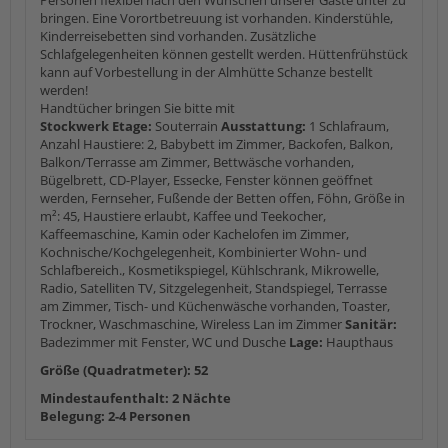
Personen flexibel nach den Wünschen unserer Gäste unter zu
bringen. Eine Vorortbetreuung ist vorhanden. Kinderstühle,
Kinderreisebetten sind vorhanden. Zusätzliche
Schlafgelegenheiten können gestellt werden. Hüttenfrühstück
kann auf Vorbestellung in der Almhütte Schanze bestellt
werden!
Handtücher bringen Sie bitte mit
Stockwerk Etage:
Souterrain
Ausstattung:
1 Schlafraum,
Anzahl Haustiere: 2, Babybett im Zimmer, Backofen, Balkon,
Balkon/Terrasse am Zimmer, Bettwäsche vorhanden,
Bügelbrett, CD-Player, Essecke, Fenster können geöffnet
werden, Fernseher, Fußende der Betten offen, Föhn, Größe in
m²: 45, Haustiere erlaubt, Kaffee und Teekocher,
Kaffeemaschine, Kamin oder Kachelofen im Zimmer,
Kochnische/Kochgelegenheit, Kombinierter Wohn- und
Schlafbereich., Kosmetikspiegel, Kühlschrank, Mikrowelle,
Radio, Satelliten TV, Sitzgelegenheit, Standspiegel, Terrasse
am Zimmer, Tisch- und Küchenwäsche vorhanden, Toaster,
Trockner, Waschmaschine, Wireless Lan im Zimmer
Sanitär:
Badezimmer mit Fenster, WC und Dusche
Lage:
Haupthaus
Größe (Quadratmeter): 52
Mindestaufenthalt: 2 Nächte
Belegung: 2-4 Personen