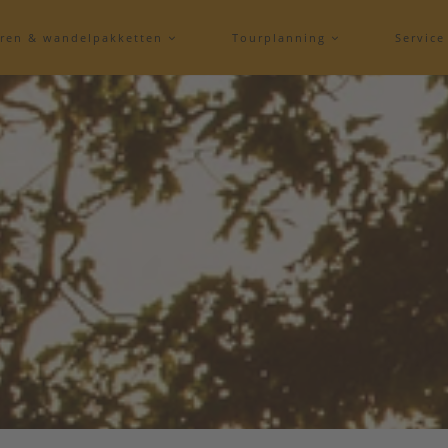
eren & wandelpakketten
Tourplanning
Servic