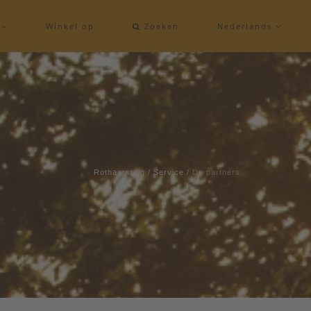
e
Winkel op
Zoeken
Nederlands
Rothaarsteig
/
Service
/
De partners