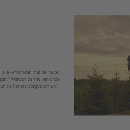
l je je verbonden met de route
uigen"? Werden dan lid van onze
eun de Rothaarsteigverein e.V.