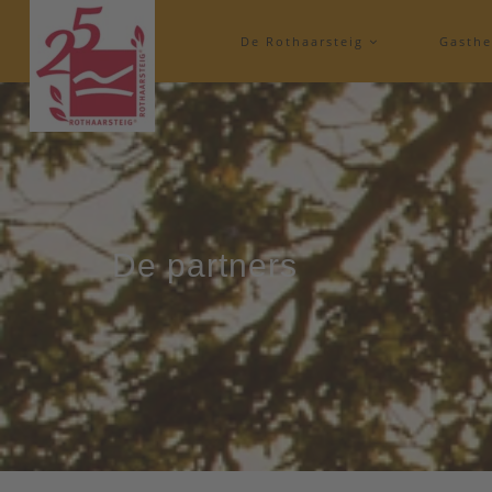
De Rothaarsteig
Gasth
De partners