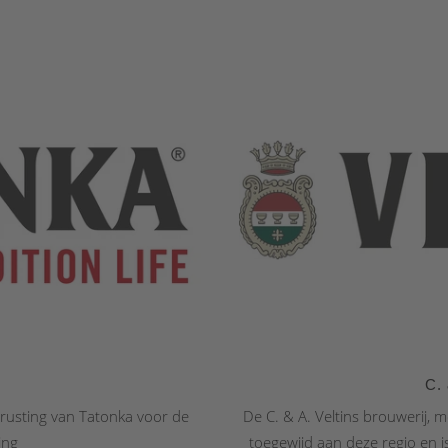
C. 
trusting van Tatonka voor de
De C. & A. Veltins brouwerij, m
ing
toegewijd aan deze regio en i