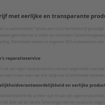
ijf met eerlijke en transparante prod
n, is outdoorwinkel Tatonka een Duits familiebedrijf gevestigd 
 tweede generatie toe is, onder de merknaam Tatonka hoogwaar
 kleding. Wereldwijd werken er ongeveer 850 medewerkers voor 
's reparatieservice
jf ook een eigen reparatieservice met een uitgebreide voorraa
oorraad en een team van drie zorgt voor professionele reparatie
elijkheid
verantwoordelijkheid en eerlijke produc
outdoorbranche die al meer dan 30 jaar zijn eigen productiefacil
as het doel van de familie Schechinger om een productie volg