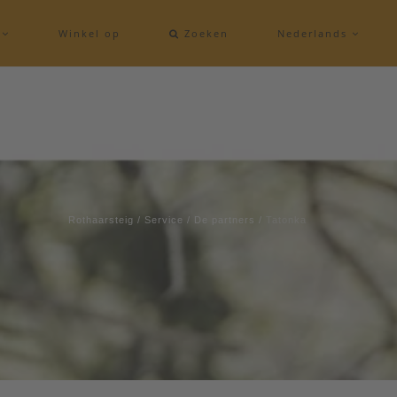
e
Winkel op
Zoeken
Nederlands
Rothaarsteig
/
Service
/
De partners
/
Tatonka