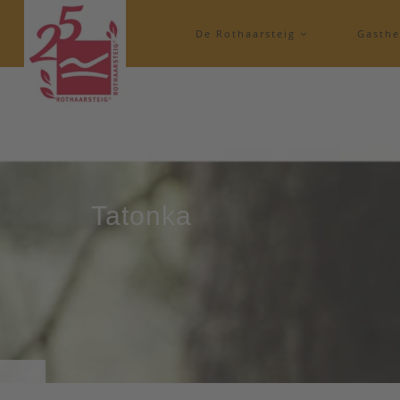
De Rothaarsteig
Gasth
Tatonka
Tatonka