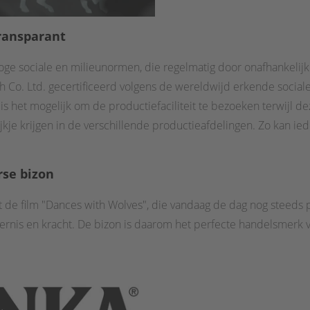
ransparant
oge sociale en milieunormen, die regelmatig door onafhankelijke
ch Co. Ltd. gecertificeerd volgens de wereldwijd erkende socia
 het mogelijk om de productiefaciliteit te bezoeken terwijl dez
ijkje krijgen in de verschillende productieafdelingen. Zo kan i
rse bizon
de film "Dances with Wolves", die vandaag de dag nog steeds po
ildernis en kracht. De bizon is daarom het perfecte handelsmerk 