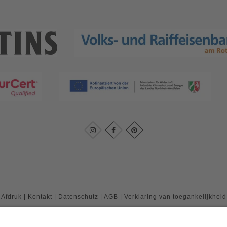
Afdruk
|
Kontakt
|
Datenschutz
|
AGB
|
Verklaring van toegankelijkheid
Rothaarsteigverein e. V.
Im Ohle 12
57392
Schmallenberg