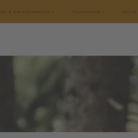
eren & wandelpakketten
Tourplanning
Servic