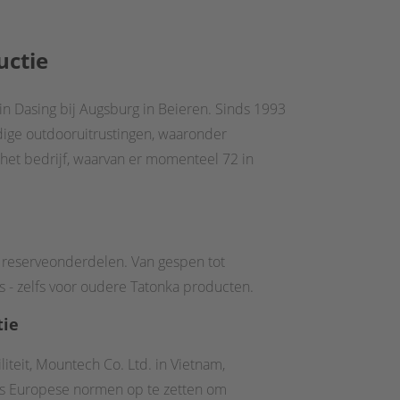
uctie
in Dasing bij Augsburg in Beieren. Sinds 1993
dige outdooruitrustingen, waaronder
het bedrijf, waarvan er momenteel 72 in
d reserveonderdelen. Van gespen tot
s - zelfs voor oudere Tatonka producten.
tie
iteit, Mountech Co. Ltd. in Vietnam,
ens Europese normen op te zetten om