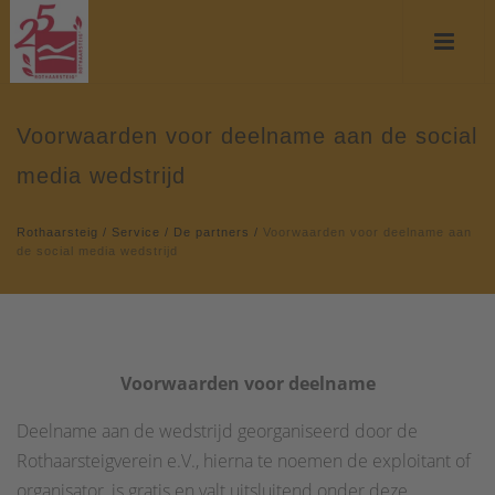
Voorwaarden voor deelname aan de social
media wedstrijd
Rothaarsteig
/
Service
/
De partners
/
Voorwaarden voor deelname aan
de social media wedstrijd
Voorwaarden voor deelname
Deelname aan de wedstrijd georganiseerd door de
Rothaarsteigverein e.V., hierna te noemen de exploitant of
organisator, is gratis en valt uitsluitend onder deze