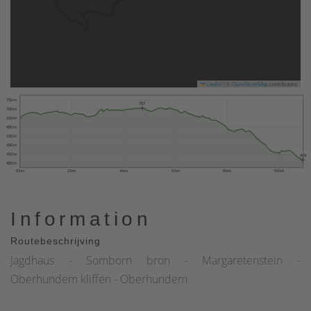
Leaflet
|
©
OpenStreetMap
contributors
750 m
707
700 m
650 m
600 m
550 m
500 m
450 m
419
400 m
0 km
2 km
4 km
6 km
8 km
10 km
Information
Routebeschrijving
Jagdhaus - Somborn bron - Margaretenstein -
Oberhundem kliffen - Oberhundem