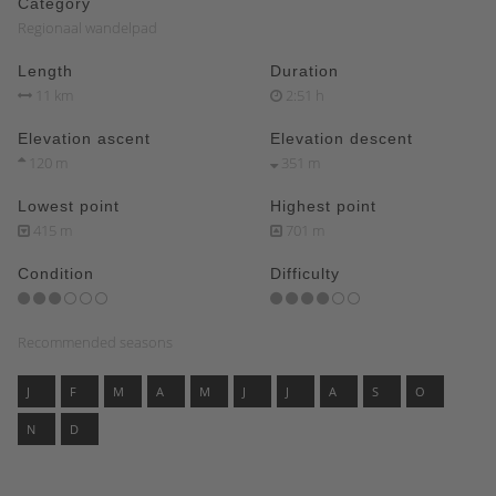
Category
Regionaal wandelpad
Length
Duration
11 km
2:51 h
Elevation ascent
Elevation descent
120 m
351 m
Lowest point
Highest point
415 m
701 m
Condition
Difficulty
Recommended seasons
J
F
M
A
M
J
J
A
S
O
N
D