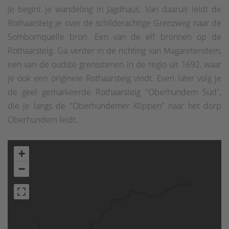
Je begint je wandeling in Jagdhaus. Van daaruit leidt de
Rothaarsteig je over de schilderachtige Grenzweg naar de
Sombornquelle bron. Een van de elf bronnen op de
Rothaarsteig. Ga verder in de richting van Magaretenstein,
een van de oudste grensstenen in de regio uit 1692, waar
je ook een originele Rothaarsteig vindt. Even later volg je
de geel gemarkeerde Rothaarsteig "Oberhundem Süd",
die je langs de "Oberhundemer Klippen" naar het dorp
Oberhundem leidt.
+
−