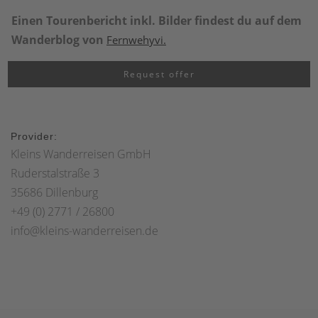
Einen Touren
bericht inkl. Bilder findest du auf dem
Wanderblog von
Fernwehyvi.
Request offer
Provider:
Kleins Wanderreisen GmbH
Ruderstalstraße 3
35686 Dillenburg
+49 (0) 2771 / 26800
info@kleins-wanderreisen.de