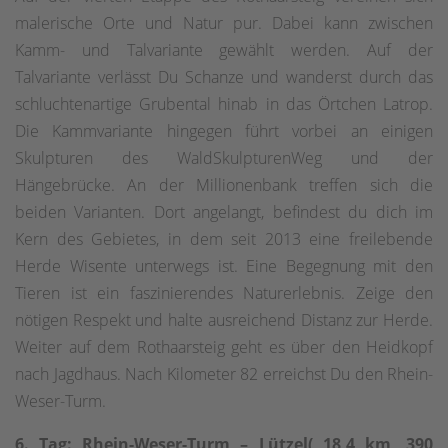
malerische Orte und Natur pur. Dabei kann zwischen
Kamm- und Talvariante gewählt werden. Auf der
Talvariante verlässt Du Schanze und wanderst durch das
schluchtenartige Grubental hinab in das Örtchen Latrop.
Die Kammvariante hingegen führt vorbei an einigen
Skulpturen des WaldSkulpturenWeg und der
Hängebrücke. An der Millionenbank treffen sich die
beiden Varianten. Dort angelangt, befindest du dich im
Kern des Gebietes, in dem seit 2013 eine freilebende
Herde Wisente unterwegs ist. Eine Begegnung mit den
Tieren ist ein faszinierendes Naturerlebnis. Zeige den
nötigen Respekt und halte ausreichend Distanz zur Herde.
Weiter auf dem Rothaarsteig geht es über den Heidkopf
nach Jagdhaus. Nach Kilometer 82 erreichst Du den Rhein-
Weser-Turm.
6. Tag: Rhein-Weser-Turm – Lützel( 18,4 km, 390