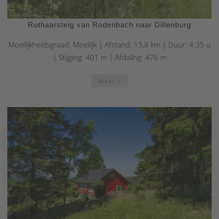
Rothaarsteig van Rodenbach naar Dillenburg
Moeilijkheidsgraad: Moeilijk | Afstand: 15,8 km | Duur: 4:35 u
| Stijging: 401 m | Afdaling: 476 m
Meer