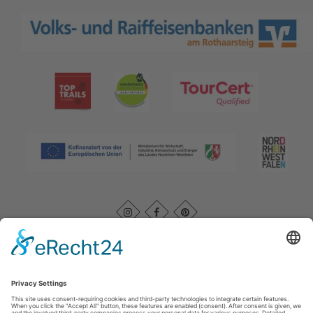
Afdruk
|
Kontakt
|
Datenschutz
|
AGB
|
Verklaring van
toegankelijkheid
Rothaarsteigverein e. V.
Im Ohle 12
57392
Schmallenberg