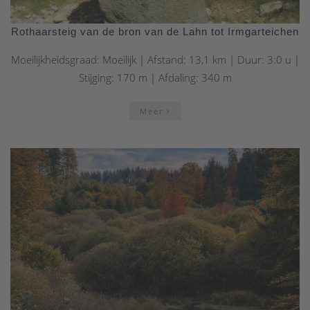
Rothaarsteig van de bron van de Lahn tot Irmgarteichen
Moeilijkheidsgraad: Moeilijk | Afstand: 13,1 km | Duur: 3:0 u |
Stijging: 170 m | Afdaling: 340 m
Meer