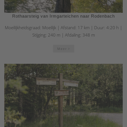
Rothaarsteig van Irmgarteichen naar Rodenbach
Moeilijkheidsgraad: Moeilijk | Afstand: 17 km | Duur: 4:20 h |
Stijging: 240 m | Afdaling: 348 m
Meer