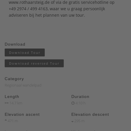
www.rothaarsteig.de of
via de gratis servicehotline op
+49 2974 / 499 4163, waar we u graag persoonlijk
adviseren bij het plannen van uw tour.
Download
Download Tour
Download reversed Tour
Category
Regionaal wandelpad
Length
Duration
14.7 km
4:10 h
Elevation ascent
Elevation descent
471 m
295 m