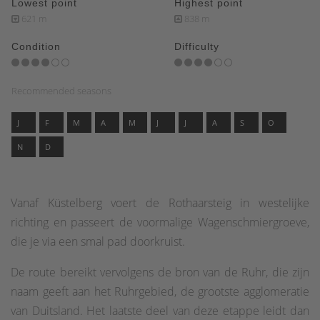
Lowest point
Highest point
621 m
838 m
Condition
Difficulty
Recommended seasons
J
F
M
A
M
J
J
A
S
O
N
D
Vanaf Küstelberg voert de Rothaarsteig in westelijke
richting en passeert de voormalige Wagenschmiergroeve,
die je via een smal pad doorkruist.
De route bereikt vervolgens de bron van de Ruhr, die zijn
naam geeft aan het Ruhrgebied, de grootste agglomeratie
van Duitsland. Het laatste deel van deze etappe leidt dan