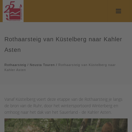
Rothaarsteig van Küstelberg naar Kahler
Asten
Rothaarsteig
/
Neusta Touren
/
Rothaarsteig van Küstelberg naar
Kahler Asten
Vanaf Küstelberg voert deze etappe van de Rothaarsteig je langs
de bron van de Ruhr, door het wintersportoord Winterberg en
omhoog naar het dak van het Sauerland - de Kahler Asten.