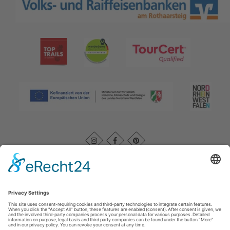
Afdruk
|
Kontakt
|
Datenschutz
|
AGB
|
Verklaring van
toegankelijkheid
Rothaarsteigverein e. V.
Im Ohle 12
57392
Schmallenberg