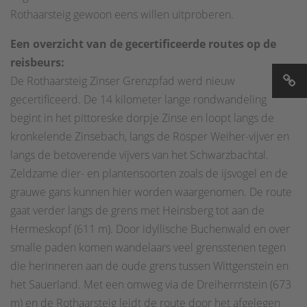
Rothaarsteig gewoon eens willen uitproberen.
Een overzicht van de gecertificeerde routes op de
reisbeurs:
De Rothaarsteig Zinser Grenzpfad werd nieuw
gecertificeerd. De 14 kilometer lange rondwandeling
begint in het pittoreske dorpje Zinse en loopt langs de
kronkelende Zinsebach, langs de Rösper Weiher-vijver en
langs de betoverende vijvers van het Schwarzbachtal.
Zeldzame dier- en plantensoorten zoals de ijsvogel en de
grauwe gans kunnen hier worden waargenomen. De route
gaat verder langs de grens met Heinsberg tot aan de
Hermeskopf (611 m). Door idyllische Buchenwald en over
smalle paden komen wandelaars veel grensstenen tegen
die herinneren aan de oude grens tussen Wittgenstein en
het Sauerland. Met een omweg via de Dreiherrnstein (673
m) en de Rothaarsteig leidt de route door het afgelegen