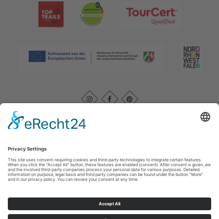
Afdruk
|
Kontakt
|
Datenschutz
|
AGB
|
Verklaring van
toegankelijkheid
Rothaarsteigverein e. V.
Im Ohle 12
57392
Schmallenberg
T: +49 (0) 29 74 - 4994163
E: info@rothaarsteig.de
©
2026
Rothaarsteigverein e. V.