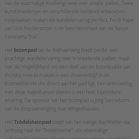
van de voormalige Knollengroeve over smalle paden. Twee
kunstsmederijen en verschillende liefdevol ontworpen
rustplaatsen maken de wandelervaring perfect. Ferdi Pape
van SGV Niedersorpe is de beschermheer van de Sorpe
Panorama Trail.
Het
bizonpad
op de Rothaarsteig biedt beide: een
prachtige wandelervaring over kronkelende paden, maar
ook de mogelijkheid om een deel van de bizonkudde van
dichtbij mee te maken in een showverblijf in de
bizonwildernis die direct aan het pad ligt. Een ontmoeting
met deze majestueuze dieren is een heel bijzondere
ervaring. De sponsor van het bizonpad is Jörg Sonneborn
van de dorpsvereniging Aue-Wingeshausen.
Het
Trödelsteinpad
loopt van het rustige Buchheller dal
omhoog naar de "Trödelsteine". Als voormalige
vulkaanuitbarsting is dit natuurmonument een overblijfsel