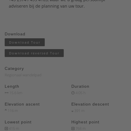
adviseren bij de planning van uw tour.
Download
Download Tour
Download reversed Tour
Category
Regionaal wandelpad
Length
Duration
15.6 km
4:05 h
Elevation ascent
Elevation descent
116 m
391 m
Lowest point
Highest point
415 m
768 m