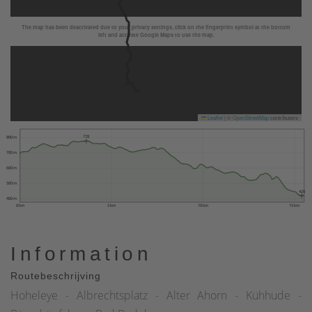
The map has been deactivated due to your privacy settings, click on the fingerprint symbol at the bottom
left and activate Google Maps to use the map.
Leaflet
|
©
OpenStreetMap
contributors
778
800 m
700 m
600 m
500 m
420
400 m
0 km
5 km
10 km
15 km
Information
Routebeschrijving
Hoheleye - Albrechtsplatz - Alter Ahorn - Kühhude -