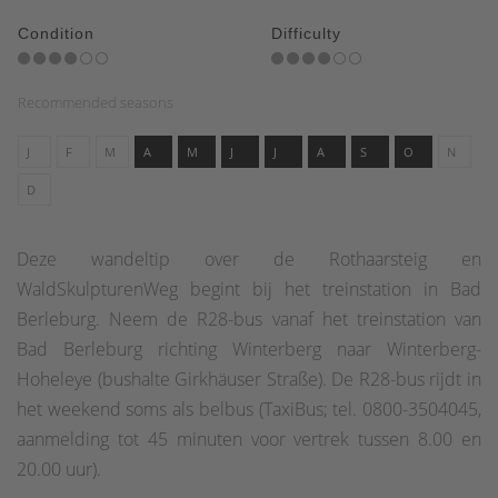
Condition
Difficulty
Recommended seasons
J
F
M
A
M
J
J
A
S
O
N
D
Deze wandeltip over de Rothaarsteig en
WaldSkulpturenWeg begint bij het treinstation in Bad
Berleburg. Neem de R28-bus vanaf het treinstation van
Bad Berleburg richting Winterberg naar Winterberg-
Hoheleye (bushalte Girkhäuser Straße). De R28-bus rijdt in
het weekend soms als belbus (TaxiBus; tel. 0800-3504045,
aanmelding tot 45 minuten voor vertrek tussen 8.00 en
20.00 uur).