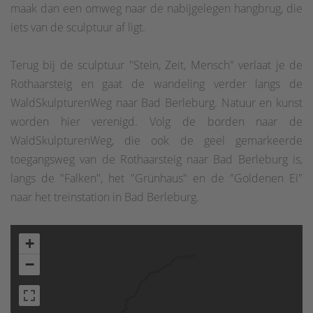
maak dan een omweg naar de nabijgelegen hangbrug, die
iets van de sculptuur af ligt.
Terug bij de sculptuur "Stein, Zeit, Mensch" verlaat je de
Rothaarsteig en gaat de wandeling verder langs de
WaldSkulpturenWeg naar Bad Berleburg. Natuur en kunst
worden hier verenigd. Volg de borden naar de
WaldSkulpturenWeg, die ook de geel gemarkeerde
toegangsweg van de Rothaarsteig naar Bad Berleburg is,
langs de "Falken", het "Grünhaus" en de "Goldenen Ei"
naar het treinstation in Bad Berleburg.
+
−