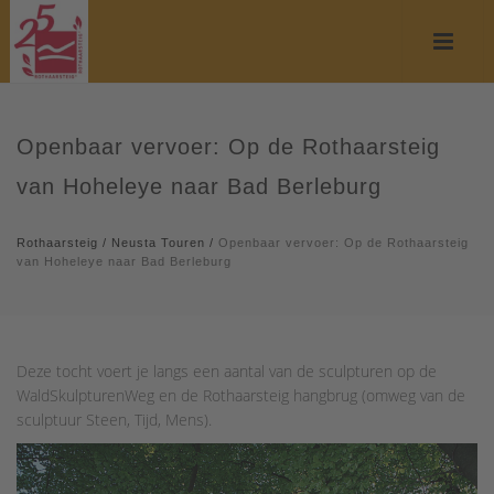
Openbaar vervoer: Op de Rothaarsteig
van Hoheleye naar Bad Berleburg
Rothaarsteig
/
Neusta Touren
/
Openbaar vervoer: Op de Rothaarsteig
van Hoheleye naar Bad Berleburg
Deze tocht voert je langs een aantal van de sculpturen op de
WaldSkulpturenWeg en de Rothaarsteig hangbrug (omweg van de
sculptuur Steen, Tijd, Mens).