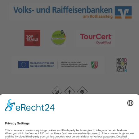
Afdruk
|
Kontakt
|
Datenschutz
|
AGB
|
Verklaring van
toegankelijkheid
Rothaarsteigverein e. V.
Im Ohle 12
57392
Schmallenberg