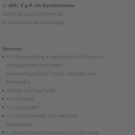
ab
499,- € p.P. im Einzelzimmer
Aufschlag Gepäcktransfer für
Einzelwandernde auf Anfrage
Services:
4 x Übernachtung in wechselnden Pensionen,
Landgasthöfen und Hotels
(wanderfreundliche Hotels, Gasthöfe oder
Pensionen)
Zimmer mit Dusche/WC
4 x Frühstück
3 x Lunchpaket
3 x Gepäcktransfer zum nächsten
Etappenziel
1 x Wanderkarte Rothaarsteig pro Buchung