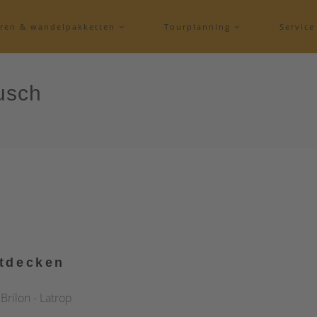
eren & wandelpakketten
Tourplanning
Servic
usch
ntdecken
Brilon - Latrop