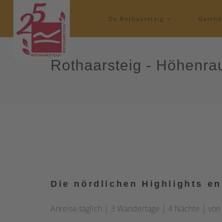
De Rothaarsteig
Gasth
Rothaarsteig - Höhenra
Die nördlichen Highl
ig
hts e
Anreise täglich | 3 Wandertage | 4 Nächte | von 