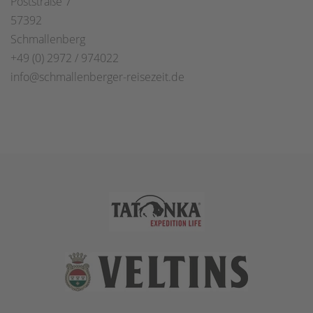
Poststraße 7
57392
Schmallenberg
+49 (0) 2972 / 974022
info@schmallenberger-reisezeit.de