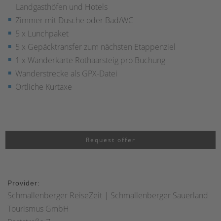
Landgasthöfen und Hotels
Zimmer mit Dusche oder Bad/WC
5 x Lunchpaket
5 x Gepäcktransfer zum nächsten Etappenziel
1 x Wanderkarte Rothaarsteig pro Buchung
Wanderstrecke als GPX-Datei
Örtliche Kurtaxe
Request offer
Provider:
Schmallenberger ReiseZeit | Schmallenberger Sauerland
Tourismus GmbH