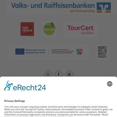
Afdruk
|
Kontakt
|
Datenschutz
|
AGB
|
Verklaring van
toegankelijkheid
Rothaarsteigverein e. V.
Im Ohle 12
57392
Schmallenberg