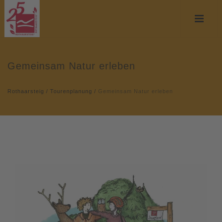
Gemeinsam Natur erleben
Rothaarsteig
/
Tourenplanung
/
Gemeinsam Natur erleben