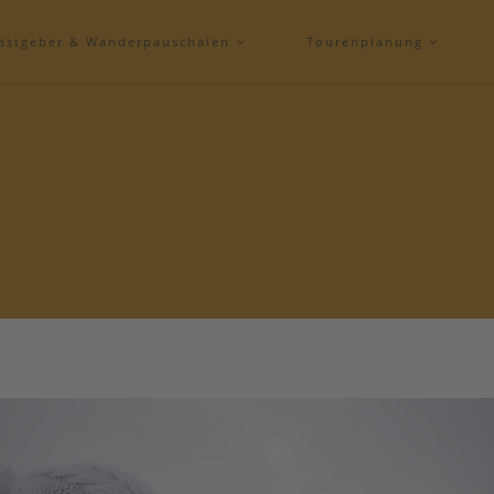
astgeber & Wanderpauschalen
Tourenplanung