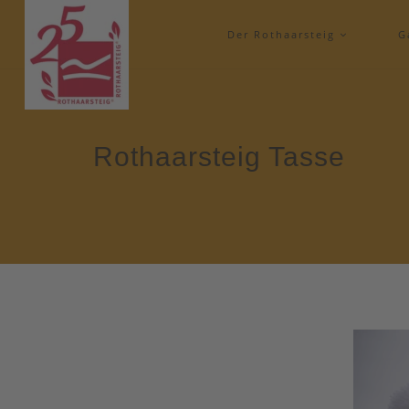
Der Rothaarsteig
G
Rothaarsteig Tasse