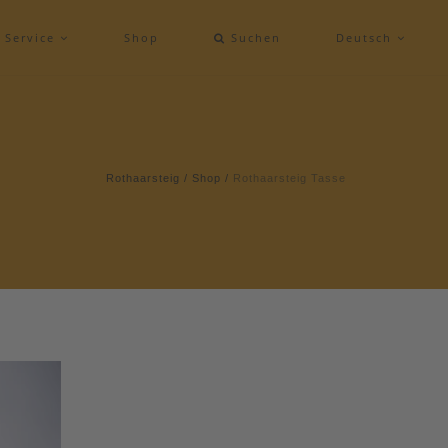
Service
Shop
Suchen
Deutsch
Rothaarsteig
/
Shop
/
Rothaarsteig Tasse