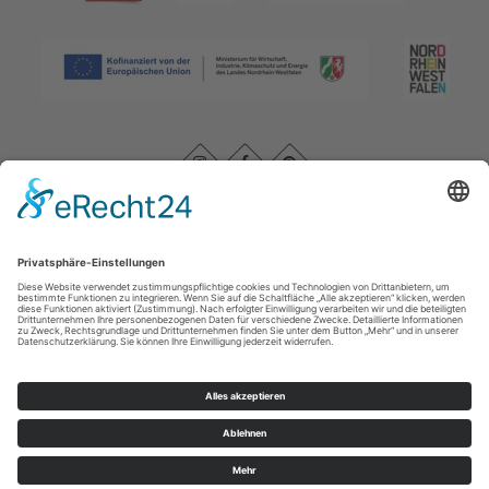
Impressum
|
Kontakt
|
Datenschutz
|
AGB
|
Barrierefreiheitserklärung
Rothaarsteigverein e. V.
Im Ohle 12
57392
Schmallenberg
T: +49 (0) 29 74 - 4994163
E: info@rothaarsteig.de
©
2026
Rothaarsteigverein e. V.
Cookie-Einstellungen