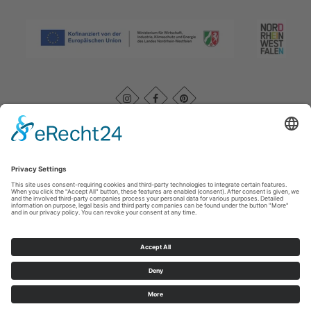
Afdruk
|
Kontakt
|
Datenschutz
|
AGB
|
Verklaring van
toegankelijkheid
Rothaarsteigverein e. V.
Im Ohle 12
57392
Schmallenberg
T: +49 (0) 29 74 - 4994163
E: info@rothaarsteig.de
©
2026
Rothaarsteigverein e. V.
Cookie-Einstellungen