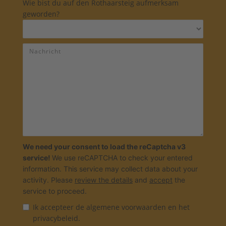
Wie bist du auf den Rothaarsteig aufmerksam
geworden?
We need your consent to load the reCaptcha v3
service!
We use reCAPTCHA to check your entered
information. This service may collect data about your
activity. Please
review the details
and
accept
the
service to proceed.
Ik accepteer de
algemene voorwaarden
en het
privacybeleid
.