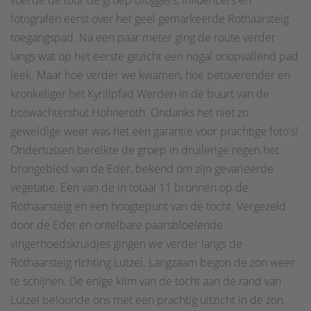
voerde de tour de groep bloggers, influencers en
fotografen eerst over het geel gemarkeerde Rothaarsteig
toegangspad. Na een paar meter ging de route verder
langs wat op het eerste gezicht een nogal onopvallend pad
leek. Maar hoe verder we kwamen, hoe betoverender en
kronkeliger het Kyrillpfad Werden in de buurt van de
boswachtershut Hohneroth. Ondanks het niet zo
geweldige weer was het een garantie voor prachtige foto's!
Ondertussen bereikte de groep in druilerige regen het
brongebied van de Eder, bekend om zijn gevarieerde
vegetatie. Een van de in totaal 11 bronnen op de
Rothaarsteig en een hoogtepunt van de tocht. Vergezeld
door de Eder en ontelbare paarsbloeiende
vingerhoedskruidjes gingen we verder langs de
Rothaarsteig richting Lützel. Langzaam begon de zon weer
te schijnen. De enige klim van de tocht aan de rand van
Lützel beloonde ons met een prachtig uitzicht in de zon.