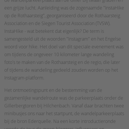
de wandelparkeerplaats aan de Giller bij twaalf graden en
een grijze lucht. Aanleiding was de zogenaamde "InstaHike
op de Rothaarsteig", georganiseerd door de Rothaarsteig
Association en de Siegen Tourist Association (TVSW).
InstaHike - wat betekent dat eigenlijk? De term is
samengesteld uit de woorden "Instagram" en het Engelse
woord voor hike. Het doel van dit speciale evenement was
om tijdens de ongeveer 10 kilometer lange wandeling
foto's te maken van de Rothaarsteig en de regio, die later
of tijdens de wandeling gedeeld zouden worden op het
Instagram-platform.
Het ontmoetingspunt en de bestemming van de
gezamenlijke wandelroute was de parkeerplaats onder de
Gillerbergtoren bij Hilchenbach. Vanaf daar brachten twee
minibusjes ons naar het startpunt, de wandelparkeerplaats
bij de bron Ederquelle. Na een korte introductieronde