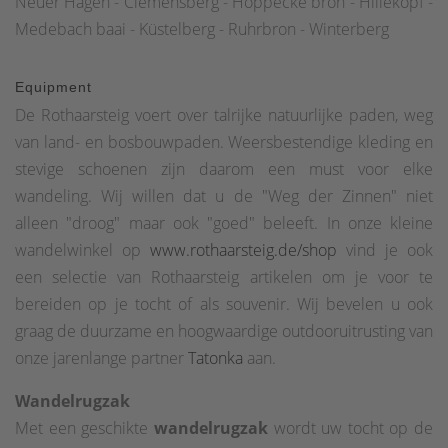
Neuer Hagen - Clemensberg - Hoppecke bron - Hillekopf -
Medebach baai - Küstelberg - Ruhrbron - Winterberg
Equipment
De Rothaarsteig voert over talrijke natuurlijke paden, weg
van land- en bosbouwpaden. Weersbestendige kleding en
stevige schoenen zijn daarom een must voor elke
wandeling. Wij willen dat u de "Weg der Zinnen" niet
alleen "droog" maar ook "goed" beleeft. In onze kleine
wandelwinkel op
www.rothaarsteig.de/shop
vind je ook
een selectie van Rothaarsteig artikelen om je voor te
bereiden op je tocht of als souvenir. Wij bevelen u ook
graag de duurzame en hoogwaardige outdooruitrusting van
onze jarenlange partner
Tatonka
aan.
Wandelrugzak
Met een geschikte
wandelrugzak
wordt uw tocht op de