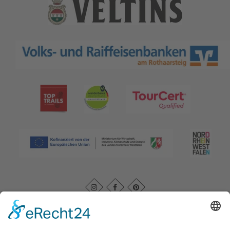
Afdruk
|
Kontakt
|
Datenschutz
|
AGB
|
Verklaring van