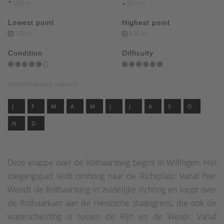
589 m
501 m
Lowest point
Highest point
570 m
848 m
Condition
Difficulty
Recommended seasons
J
F
M
A
M
J
J
A
S
O
N
D
Deze etappe over de Rothaarsteig begint in Willingen. Het
toegangspad leidt omhoog naar de Richtplatz. Vanaf hier
Wendt de Rothaarsteig in zuidelijke richting en loopt over
de Rothaarkam aan de Hessische staatsgrens, die ook de
waterscheiding is tussen de Rijn en de Weser. Vanaf