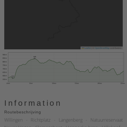
Leaflet
|
©
OpenStreetMap
contributors
900 m
848
850 m
800 m
750 m
700 m
650 m
600 m
570
550 m
0 km
5 km
10 km
15 km
20 km
25 km
Information
Routebeschrijving
Willingen - Richtplatz - Langenberg - Natuurreservaat