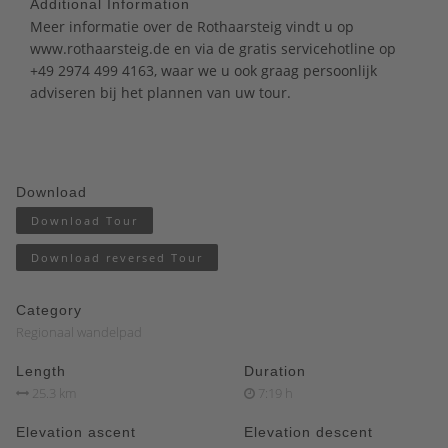
Additional Information
Meer informatie over de Rothaarsteig vindt u op
www.rothaarsteig.de
en via de gratis servicehotline op
+49 2974 499 4163, waar we u ook graag persoonlijk
adviseren bij het plannen van uw tour.
Download
Download Tour
Download reversed Tour
Category
Regionaal wandelpad
Length
Duration
25.3 km
7:19 h
Elevation ascent
Elevation descent