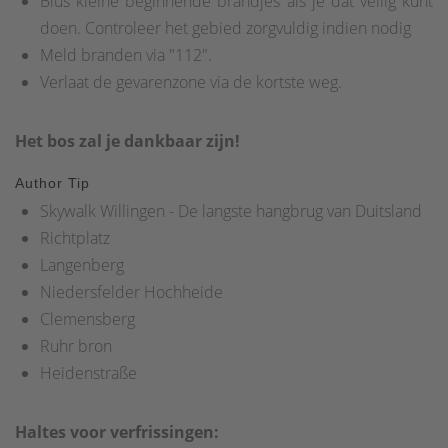
Blus kleine beginnende brandjes als je dat veilig kunt
doen. Controleer het gebied zorgvuldig indien nodig
Meld branden via "112".
Verlaat de gevarenzone via de kortste weg.
Het bos zal je dankbaar zijn!
Author Tip
Skywalk Willingen - De langste hangbrug van Duitsland
Richtplatz
Langenberg
Niedersfelder Hochheide
Clemensberg
Ruhr bron
Heidenstraße
Haltes voor verfrissingen: