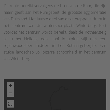
De route bereikt vervolgens de bron van de Ruhr, die zijn
naam geeft aan het Ruhrgebiet, de grootste agglomeratie
van Duitsland. Het laatste deel van deze etappe leidt tot in
het centrum van de wintersportplaats Winterberg. Kort
voordat het centrum wordt bereikt, daalt de Rothaarsteig
af in het Helletal, een kloof in alpine stijl met een
regenwoudsfeer midden in het Rothaargebergte. Een
stukje landschap vol bizarre schoonheid in het centrum
van Winterberg.
+
−