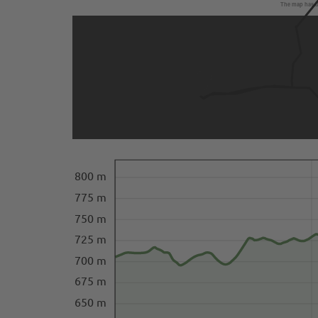
The map has be
800 m
775 m
750 m
725 m
700 m
675 m
650 m