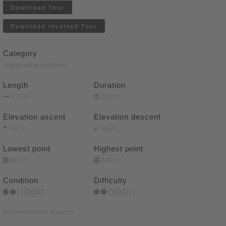
Download Tour
Download reversed Tour
Category
Regionaal wandelpad
Length
Duration
7.7 km
2:05 h
Elevation ascent
Elevation descent
145 m
145 m
Lowest point
Highest point
651 m
743 m
Condition
Difficulty
Recommended seasons