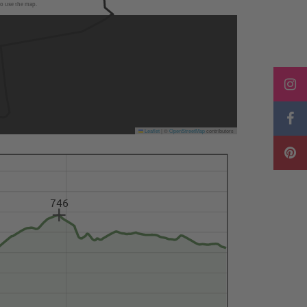
to use the map.
Leaflet
|
©
OpenStreetMap
contributors
746