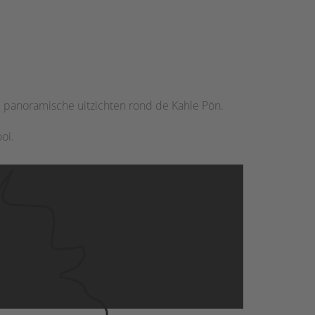
he panoramische uitzichten rond de Kahle Pön.
oi.