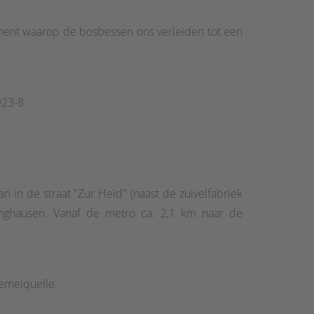
soort). Rechtsaf in een holte. Tot het keerpunt
n langs de grens tussen Hessen en Hessen. In het
moment waarop de bosbessen ons verleiden tot een
Nu is het tijd om een belangrijke beslissing te
ze bestemming, of we wandelen "achteruit" omdat
923-8
n in de straat "Zur Heid" (naast de zuivelfabriek
inghausen. Vanaf de metro ca. 2,1 km naar de
iemelquelle.