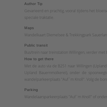
bergafwaarts door het Buchenwald. (Waarschuwin
Author Tip
wordt het pad smaller en staat het aangegeven a
Gevarieerd en prachtig, vooral tijdens het bloe
zicht van de Graf Stolberg Hütte herkennen we 
speciale traktatie.
nemen: stoppen bij de rustieke hut, hier ruste
Maps
het zo mooi was; de kwaliteitstocht is maar 6,9 k
Wandelkaart Diemelsee & Trekkingpark Sauerland
Public transit
Bus/trein naar treinstation Willingen, verder met 
How to get there
Met de auto via de B251 naar Willingen (Upland) 
Upland Bauernmolkerei), onder de spoorwegtu
wandelparkeerplaats "Auf`m Knoll". Volg de bor
Parking
Wandelaarsparkeerplaats "Auf`m Knoll" of onder 