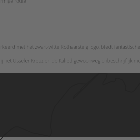
ormige route
rkeerd met het zwart-witte Rothaarsteig logo, biedt fantastisc
ij het Usseler Kreuz en de Kalied gewoonweg onbeschrijflijk mo