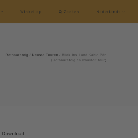
e
Winkel op
Zoeken
Nederlands
Rothaarsteig
/
Neusta Touren
/
Blick-ins-Land Kahle Pön
(Rothaarsteig en kwaliteit tour)
Download