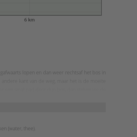
6 km
ergafwaarts lopen en dan weer rechtsaf het bos in
e andere kant van de weg, maar het is de moeite
ver een smal pad door dun bos, dan steken we de
een prachtig uitzicht op Usseln en de omliggende
 pad leidt ons licht bergafwaarts en langs het
richting Spitzbubenbusch. Vreemde naam. Lang,
ied (745 m). Neem een pauze en geniet van het
en (water, thee).
 de titelbeschrijving.Van Kalied langs de weide en