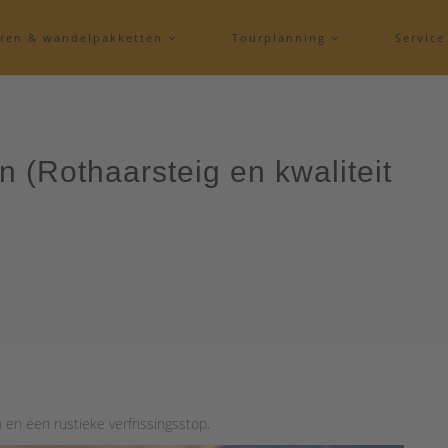
eren & wandelpakketten
Tourplanning
Servic
n (Rothaarsteig en kwaliteit
 en een rustieke verfrissingsstop.