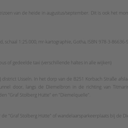
gsborden "Wild zwijn" wijzen op de aanwezigheid van deze dier
ls natuurpad. Nu worden we begeleid door prachtige uitzichte
iseizoen van de heide in augustus/september. Dit is ook het 
een grenssteen uit 1769, nog voor de eerder genoemde afslag! 
n of doorgaan? Het is maar 300 m naar de parkeerplaats of on
m lang.
, schaal 1:25.000, mr-kartographie, Gotha, ISBN 978-3-86636-
bus of gedeelde taxi (verschillende haltes in alle wijken)
district Usseln. In het dorp van de B251 Korbach Straße afslaa
nnel door, langs de Diemelbron in de richting van Titmar
den "Graf Stolberg Hütte" en "Diemelquelle".
de "Graf Stolberg Hütte" of wandelaarsparkeerplaats bij de D