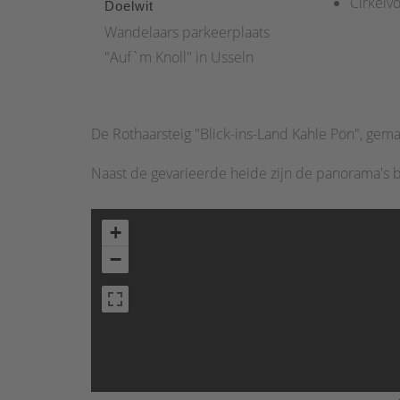
Cirkelv
Doelwit
Wandelaars parkeerplaats
"Auf`m Knoll" in Usseln
De Rothaarsteig "Blick-ins-Land Kahle Pön", gema
Naast de gevarieerde heide zijn de panorama's b
+
−