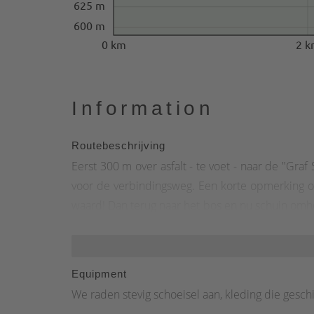
625 m
600 m
0 km
2 k
Information
Routebeschrijving
Eerst 300 m over asfalt - te voet - naar de "Gra
voor de verbindingsweg. Een korte opmerking op
waard! Dan terug naar het bos en nu schuin omh
skipiste "Am Pön" over. Al snel gaan we verder 
bergen van Upland. In augustus en september s
barbecuestation tot we stiekem de grens met 
Equipment
lang geleden dreven handelaren hun handel op
We raden stevig schoeisel aan, kleding die gesch
prachtige uitzicht! "lied" betekent steile hellin