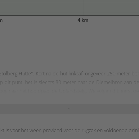
m
4 km
f Stolberg Hütte". Kort na de hut linksaf, ongeveer 250 meter b
 dit punt: het is slechts 80 meter naar de Diemelbron aan d
oog naar het hoofdpad, de Uplandsteig. We volgen dit: eerst o
over fluweelzachte paden naar het kruis op de top. Hier heb je 
taat de Heid in bloei, gewoonweg uniek mooi!Een ander klein
Westfalen oversteken. Vanaf hier gaan we weer bergopwaarts 
 dit kruispunt. Nog maar een paar stappen tot de berg Kal
ikt is voor het weer, proviand voor de rugzak en voldoende drink
g en "Ka" = Am Kahlen. En beide samen = prachtig uitzicht volgens