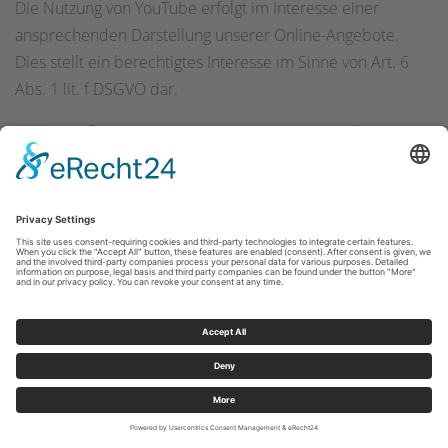
Die Nutzung von YouTube erfolgt im Interesse einer
ansprechenden Darstellung unserer Online-Angebote.
Dies stellt ein berechtigtes Interesse im Sinne von Art. 6
Abs. 1 lit. f DSGVO dar.
Weitere Informationen zum Umgang mit Nutzerdaten
finden Sie in der Datenschutzerklärung von YouTube
unter:
.
https://www.google.de/intl/de/policies/privacy
Vimeo
Unsere Website nutzt Plugins des Videoportals Vimeo.
Anbieter ist die Vimeo Inc., 555 West 18th Street, New
York, New York 10011, USA.
Wenn Sie eine unserer mit einem Vimeo-Plugin
ausgestatteten Seiten besuchen, wird eine Verbindung zu
den Servern von Vimeo hergestellt. Dabei wird dem
Vimeo-Server mitgeteilt, welche unserer Seiten Sie